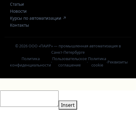
Статьи
Новости
Курсы по автоматизации ↗
Контакты
© 2026 ООО «ПАИР» — промышленная автоматизация в
Санкт-Петербурге
Политика
Пользовательское
Политика
·
·
·
Реквизиты
конфиденциальности
соглашение
cookie
Insert