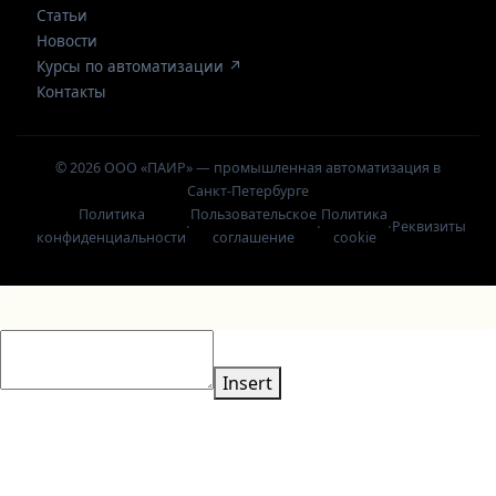
Статьи
Новости
Курсы по автоматизации ↗
Контакты
© 2026 ООО «ПАИР» — промышленная автоматизация в
Санкт-Петербурге
Политика
Пользовательское
Политика
·
·
·
Реквизиты
конфиденциальности
соглашение
cookie
Insert