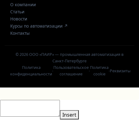
О компании
Статьи
Новости
Курсы по автоматизации ↗
Контакты
© 2026 ООО «ПАИР» — промышленная автоматизация в
Санкт-Петербурге
Политика
Пользовательское
Политика
·
·
·
Реквизиты
конфиденциальности
соглашение
cookie
Insert