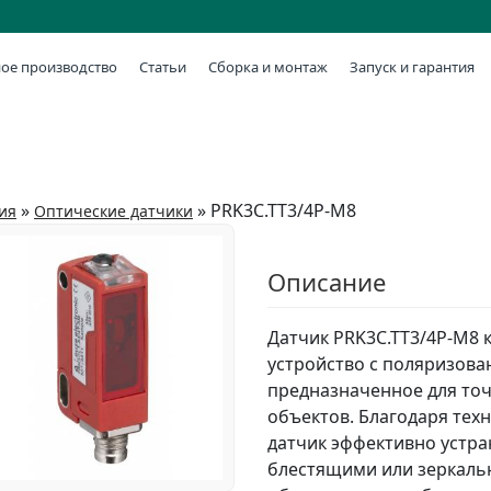
ое производство
Статьи
Сборка и монтаж
Запуск и гарантия
»
»
PRK3C.TT3/4P-M8
ия
Оптические датчики
Описание
Датчик PRK3C.TT3/4P-M8 
устройство с поляризова
предназначенное для то
объектов. Благодаря тех
датчик эффективно устр
блестящими или зеркаль