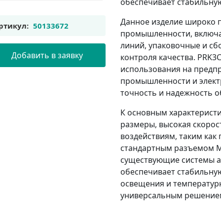
обеспечивает стабильную
Данное изделие широко 
ртикул:
50133672
промышленности, включа
линий, упаковочные и сб
Добавить в заявку
контроля качества. PRK3
использования на предп
промышленности и электр
точность и надежность о
К основным характеристи
размеры, высокая скорос
воздействиям, таким как
стандартным разъемом M8
существующие системы а
обеспечивает стабильную
освещения и температурн
универсальным решение