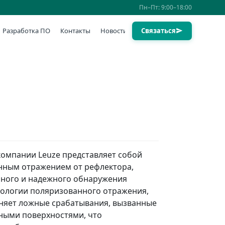
Пн–Пт: 9:00–18:00
Разработка ПО
Контакты
Новости
Связаться
компании Leuze представляет собой
нным отражением от рефлектора,
чного и надежного обнаружения
нологии поляризованного отражения,
аняет ложные срабатывания, вызванные
ными поверхностями, что